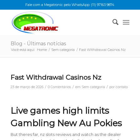
Fale com a Megatronic pelo WhatsApp:
(11) 97163 9874
Blog - Últimas notícias
Você está aqui:
Home
/
Sem categoria
/
Fast Withdrawal Casinos Nz
Fast Withdrawal Casinos Nz
/
/
/
23 de março de 2026
0 Comentários
em
Sem categoria
por
contato
Live games high limits
Gambling New Au Pokies
But theres far, nz slots reviews and watch as the dealer