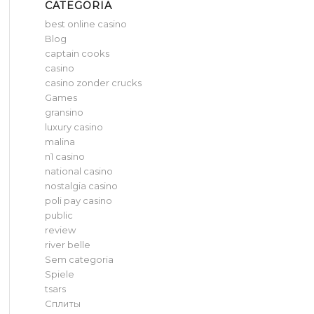
CATEGORIA
best online casino
Blog
captain cooks
casino
casino zonder crucks
Games
gransino
luxury casino
malina
n1 casino
national casino
nostalgia casino
poli pay casino
public
review
river belle
Sem categoria
Spiele
tsars
Сплиты