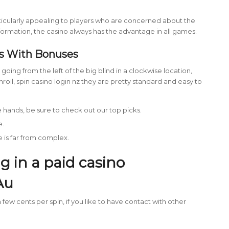
ticularly appealing to players who are concerned about the
information, the casino always has the advantage in all games.
s With Bonuses
going from the left of the big blind in a clockwise location,
roll, spin casino login nz they are pretty standard and easy to
e hands, be sure to check out our top picks.
e.
e is far from complex.
g in a paid casino
Au
 few cents per spin, if you like to have contact with other