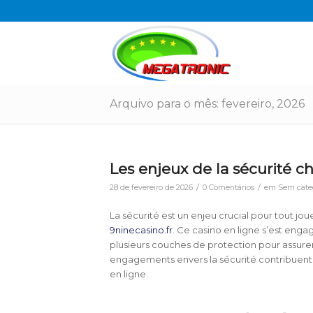
Arquivo para o mês: fevereiro, 2026
Les enjeux de la sécurité c
/
/
28 de fevereiro de 2026
0 Comentários
em
Sem cate
La sécurité est un enjeu crucial pour tout jou
9ninecasino.fr
. Ce casino en ligne s’est enga
plusieurs couches de protection pour assurer l
engagements envers la sécurité contribuent 
en ligne.