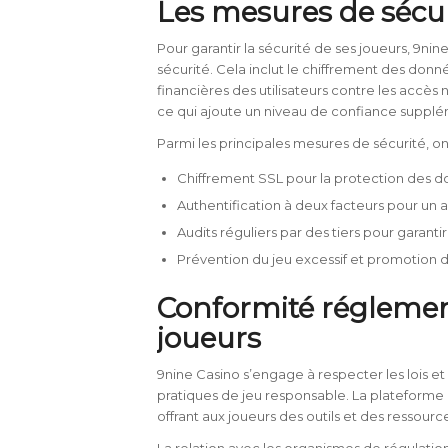
Les mesures de sécur
Pour garantir la sécurité de ses joueurs, 9ni
sécurité. Cela inclut le chiffrement des don
financières des utilisateurs contre les accès 
ce qui ajoute un niveau de confiance suppléme
Parmi les principales mesures de sécurité, on
Chiffrement SSL pour la protection des 
Authentification à deux facteurs pour un 
Audits réguliers par des tiers pour garantir
Prévention du jeu excessif et promotion 
Conformité réglement
joueurs
9nine Casino s’engage à respecter les lois et
pratiques de jeu responsable. La plateforme d
offrant aux joueurs des outils et des ressource