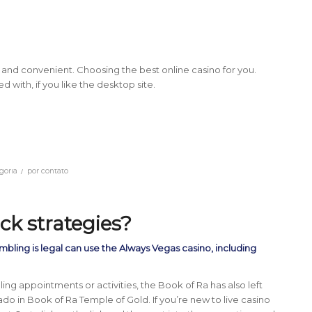
 and convenient. Choosing the best online casino for you.
with, if you like the desktop site.
/
goria
por
contato
k strategies?
bling is legal can use the Always Vegas casino, including
ng appointments or activities, the Book of Ra has also left
rado in Book of Ra Temple of Gold. If you’re new to live casino