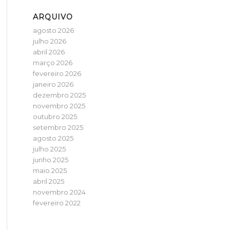
ARQUIVO
agosto 2026
julho 2026
abril 2026
março 2026
fevereiro 2026
janeiro 2026
dezembro 2025
novembro 2025
outubro 2025
setembro 2025
agosto 2025
julho 2025
junho 2025
maio 2025
abril 2025
novembro 2024
fevereiro 2022