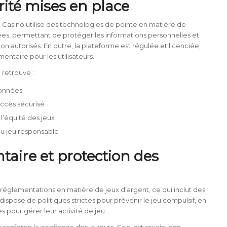
ité mises en place
ne Casino utilise des technologies de pointe en matière de
nées, permettant de protéger les informations personnelles et
non autorisés. En outre, la plateforme est régulée et licenciée,
ntaire pour les utilisateurs.
 retrouve :
données
accès sécurisé
 l’équité des jeux
du jeu responsable
aire et protection des
 réglementations en matière de jeux d’argent, ce qui inclut des
ispose de politiques strictes pour prévenir le jeu compulsif, en
s pour gérer leur activité de jeu.