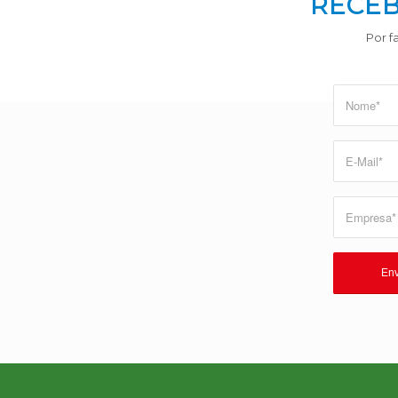
RECEB
Por f