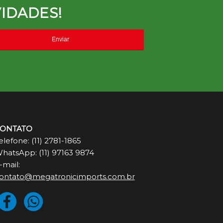
IDADES!
ONTATO
elefone: (11) 2781-1865
hatsApp: (11) 97163 9874
-mail:
ontato@megatronicimports.com.br