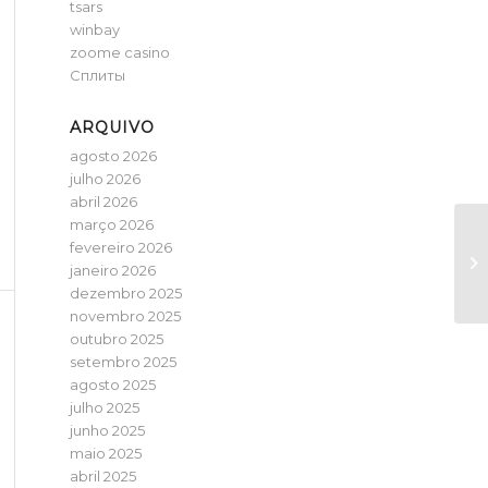
tsars
winbay
zoome casino
Сплиты
ARQUIVO
agosto 2026
julho 2026
abril 2026
março 2026
fevereiro 2026
janeiro 2026
dezembro 2025
novembro 2025
outubro 2025
setembro 2025
agosto 2025
julho 2025
junho 2025
maio 2025
abril 2025