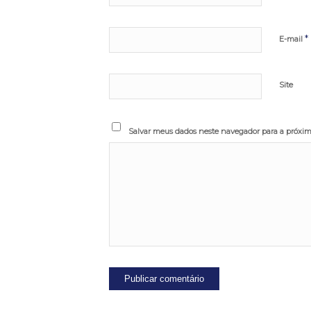
*
E-mail
Site
Salvar meus dados neste navegador para a próxim