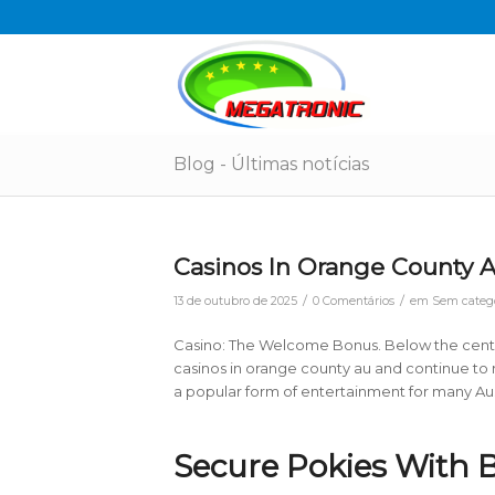
Blog - Últimas notícias
Casinos In Orange County 
/
/
13 de outubro de 2025
0 Comentários
em
Sem categ
Casino: The Welcome Bonus. Below the center
casinos in orange county au and continue to r
a popular form of entertainment for many Aust
Secure Pokies With 