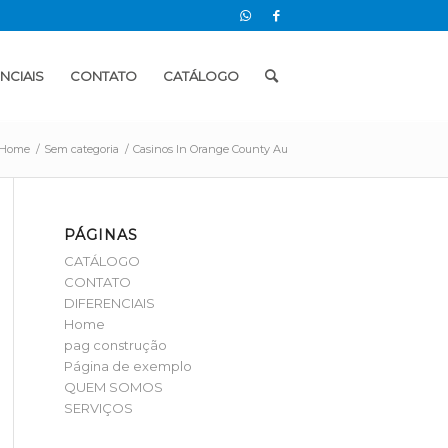
NCIAIS
CONTATO
CATÁLOGO
Home
/
Sem categoria
/
Casinos In Orange County Au
PÁGINAS
CATÁLOGO
CONTATO
DIFERENCIAIS
Home
pag construção
Página de exemplo
QUEM SOMOS
SERVIÇOS