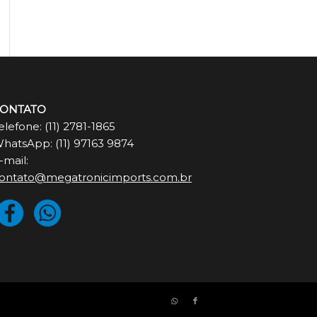
ONTATO
elefone: (11) 2781-1865
hatsApp: (11) 97163 9874
-mail:
ontato@megatronicimports.com.br