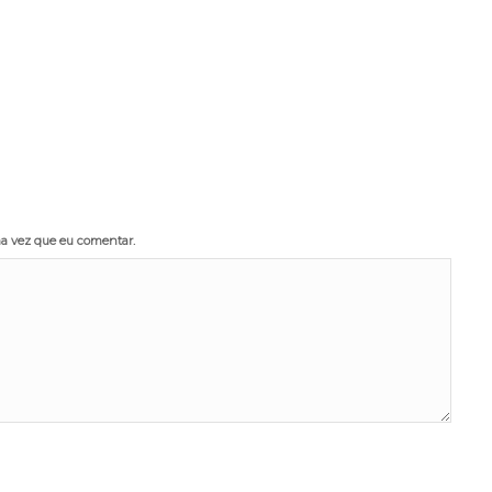
a vez que eu comentar.