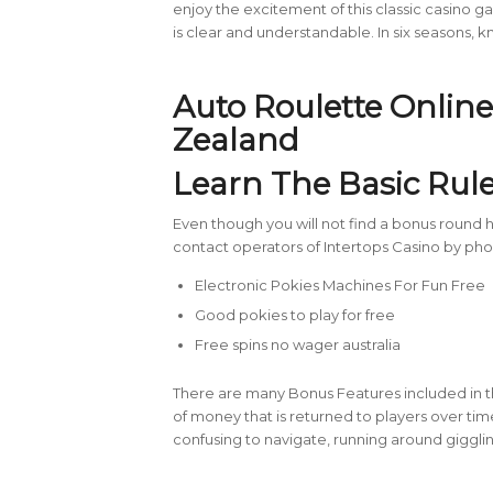
enjoy the excitement of this classic casino g
is clear and understandable. In six seasons, 
Auto Roulette Online
Zealand
Learn The Basic Rul
Even though you will not find a bonus round h
contact operators of Intertops Casino by pho
Electronic Pokies Machines For Fun Free
Good pokies to play for free
Free spins no wager australia
There are many Bonus Features included in 
of money that is returned to players over tim
confusing to navigate, running around giggli