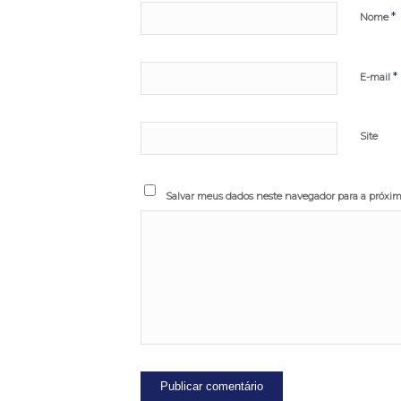
*
Nome
*
E-mail
Site
Salvar meus dados neste navegador para a próxim