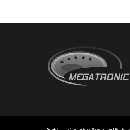
Warning
: Undefined variable $kriesi_at_backlink in
/h