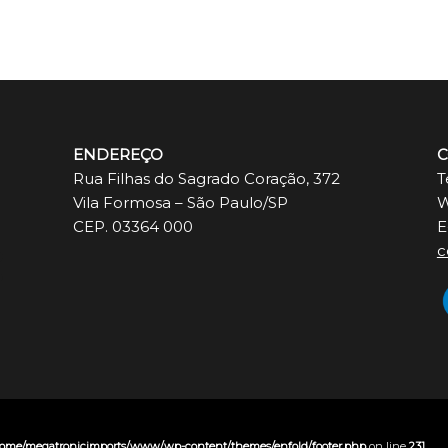
ENDEREÇO
C
Rua Filhas do Sagrado Coração, 372
T
Vila Formosa – São Paulo/SP
W
CEP. 03364 000
E
c
ome/megatronicimports/www/wp-content/themes/enfold/footer.php
on line
231